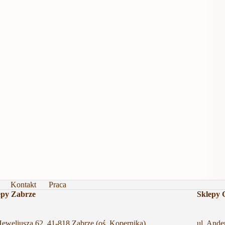
Kontakt
Praca
epy Zabrze
Sklepy 
Heweliusza 62, 41-818 Zabrze (oś. Kopernika)
ul. Ande