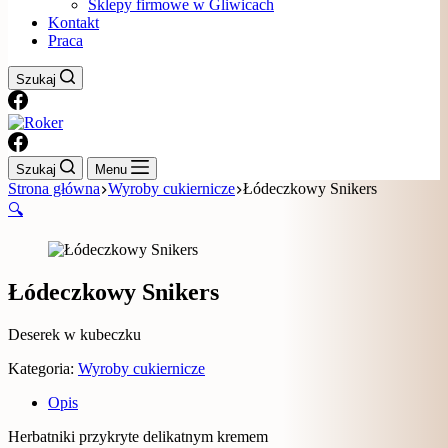
Sklepy firmowe w Gliwicach
Kontakt
Praca
Szukaj
Szukaj
Menu
Strona główna
Wyroby cukiernicze
Łódeczkowy Snikers
🔍
Łódeczkowy Snikers
Deserek w kubeczku
Kategoria:
Wyroby cukiernicze
Opis
Herbatniki przykryte delikatnym kremem