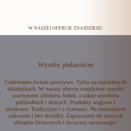
W NASZEJ OFERCIE ZNAJDZIESZ:
Wyroby piekarnicze
Codziennie świeże pieczywo. Tylko na naturalnych
składnikach. W naszej ofercie znajdziesz szeroki
asortyment chlebów, bułek, a także wyrobów
półsłodkich i słonych. Produkty wagowe i
sztukowe. Tradycyjne i z ziarnami. Na naturalnym
zakwasie i bez drożdży. Zapraszamy do naszych
sklepów firmowych i życzymy smacznego!