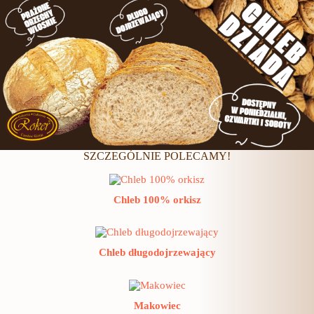
SZCZEGÓLNIE POLECAMY!
Chleb 100% orkisz
Chleb długodojrzewający
Makowiec