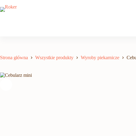
Przejdź
do
treści
Strona główna
Wszystkie produkty
Wyroby piekarnicze
Cebu